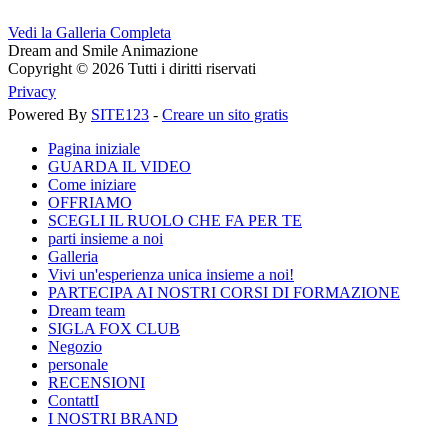
Vedi la Galleria Completa
Dream and Smile Animazione
Copyright © 2026 Tutti i diritti riservati
Privacy
Powered By
SITE123
-
Creare un sito gratis
Pagina iniziale
GUARDA IL VIDEO
Come iniziare
OFFRIAMO
SCEGLI IL RUOLO CHE FA PER TE
parti insieme a noi
Galleria
Vivi un'esperienza unica insieme a noi!
PARTECIPA AI NOSTRI CORSI DI FORMAZIONE
Dream team
SIGLA FOX CLUB
Negozio
personale
RECENSIONI
ContattI
I NOSTRI BRAND